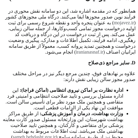
همانطور که در مقدمه اشاره شد، این دو سامانه نقش محوری در
فرآیند نوین صدور مجوزها ایفا می‌کنند. درگاه ملی مجوزهای کشور
(
mojavez.ir
) به عنوان پنجره واحد و نقطه شروع رسمی برای ثبت
اولیه درخواست مجوز تمامی کسب‌وکارها، از جمله سالن زیبایی،
عمل می‌کند. پس از ثبت درخواست در این درگاه و دریافت کد
رهگیری، ادامه فرآیند، تکمیل اطلاعات و مدارک، پیگیری وضعیت
درخواست و همچنین تمدید پروانه کسب، معمولاً از طریق سامانه
ایرانیان اصناف (
iranianasnaf.ir
) انجام می‌شود.
D
. سایر مراجع ذی‌صلاح
علاوه بر نهادهای فوق، چندین مرجع دیگر نیز در مراحل مختلف
صدور مجوز سالن زیبایی نقش دارند:
اداره نظارت بر اماکن نیروی انتظامی (اماکن فراجا):
این
اداره مسئول بررسی و تایید صلاحیت انتظامی و امنیتی فرد
متقاضی و همچنین ملک مورد نظر برای تأسیس سالن است.
موافقت این نهاد یکی از الزامات قطعی است.
وزارت بهداشت، درمان و آموزش پزشکی:
از طریق مراکز
بهداشت شهرستان، این وزارتخانه مسئول صدور کارت معاینه
پزشکی برای متقاضی و کارکنان، و همچنین تایید صلاحیت
بهداشتی ملک می‌باشد. ثبت اطلاعات مربوط به بهداشت
محیط نیز از طریق سامانه سامح (
sameh.behdasht.gov.ir
)