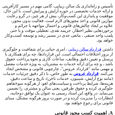
تأسیس و راه‌اندازی یک سالن زیبایی، گامی مهم در مسیر کارآفرینی
و ارائه خدمات تخصصی در حوزه آرایش و پیرایش است. با این حال،
موفقیت و پایداری این کسب‌وکار، بیش از هر چیز، در گرو رعایت
موازین قانونی و اخذ مجوزهای لازم است. فعالیت بدون مجوز،
علاوه بر ایجاد چالش‌های قانونی و احتمال مواجهه با جرائم و
برخوردهایی نظیر اخطار، جریمه نقدی، تعطیلی موقت و یا حتی
پلمب واحد صنفی ، مانعی جدی در مسیر رشد و توسعه کسب‌وکار
خواهد بود.
داشتن
قرارداد سالن زیبایی
، امری حیاتی برای شفافیت و جلوگیری
از بروز اختلافات احتمالی است. این قراردادها، چه برای همکاری با
پرسنل و تعیین دقیق وظایف، ساعات کاری و نحوه پرداخت حقوق
باشد ، و چه برای ارائه خدمات به مشتریان، به ویژه خدمات مفصل
و مهمی مانند “قرارداد عروس”، چارچوبی قانونی و مشخص ایجاد
می‌کنند.
قرارداد عروس
به طور خاص، با ذکر دقیق جزئیات خدمات
(مانند نوع آرایش، شینیون، خدمات ناخن)، تاریخ و ساعت دقیق،
هزینه‌ها، شرایط پرداخت و سیاست‌های لغو، از هرگونه سوءتفاهم
جلوگیری کرده و حقوق طرفین، یعنی سالن و مشتری، را تضمین
می‌نماید. در واقع، این اسناد رسمی به عنوان یک توافق دوجانبه،
انتظارات را مدیریت کرده و در صورت بروز هرگونه مشکل، مبنای
قانونی برای رجوع خواهند بود.
A
. اهمیت کسب مجوز قانونی