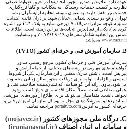
عهده دارد. علاوه بر صدور مجوز، اتحادیه‌ها در تعیین ضوابط صنفی،
نظارت بر کیفیت خدمات، رسیدگی به شکایات، و گاهأ نرخ‌گذاری
خدمات نیز نقش دارند. به عنوان نمونه، اتحادیه آرایشگران زنانه
تهران، واقع در سعدی شمالی، خیابان شهید برادران قائدی (هدایت
سابق)، کوچه مرادزاده، پلاک
۷
(برخی منابع به پلاک
۱۱/۱
نیز اشاره
کرده‌اند )، یکی از فعال‌ترین اتحادیه‌ها در این زمینه است. اطلاعات
تماس این اتحادیه شامل تلفن‌های
۷۷۶۴۹۰۱۹-۲۰
و وب‌سایت
www.eazt.net
می‌باشد.
B
. سازمان آموزش فنی و حرفه‌ای کشور (
TVTO
)
سازمان آموزش فنی و حرفه‌ای کشور، مرجع رسمی صدور
گواهینامه‌های مهارتی در رشته‌های مختلف، از جمله آرایش و
پیرایش است. داشتن مدرک معتبر از این سازمان، یکی از شروط
اساسی و الزامات اولیه برای دریافت مجوز سالن زیبایی محسوب
می‌شود. بدون ارائه این گواهینامه، که نشان‌دهنده صلاحیت فنی و
عملی متقاضی است، عملاً امکان اقدام برای جواز کسب وجود
نخواهد داشت. متقاضیان می‌توانند برای اطلاع از دوره‌های آموزشی،
استانداردها و آموزشگاه‌های مجاز به پورتال سازمان آموزش فنی و
حرفه‌ای کشور به آدرس
portaltvto.com
مراجعه نمایند.
C
. درگاه ملی مجوزهای کشور (
mojavez.ir
)
و سامانه ایرانیان اصناف (
iranianasnaf.ir
)